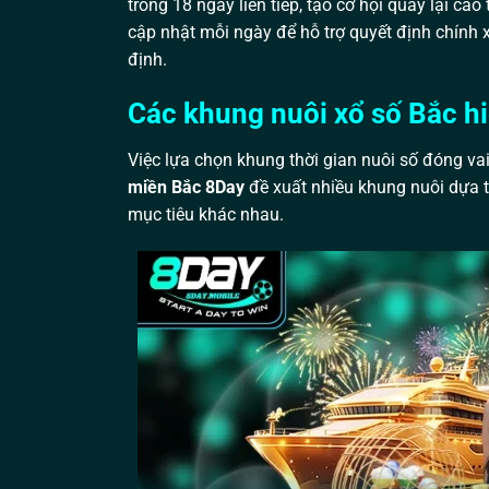
trong 18 ngày liên tiếp, tạo cơ hội quay lại cao 
cập nhật mỗi ngày để hỗ trợ quyết định chính 
định.
Các khung nuôi xổ số Bắc h
Việc lựa chọn khung thời gian nuôi số đóng vai 
miền Bắc 8Day
đề xuất nhiều khung nuôi dựa tr
mục tiêu khác nhau.