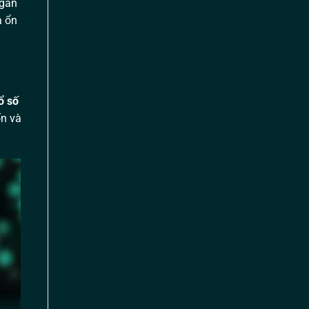
 gan
à ổn
ổ số
ốn và