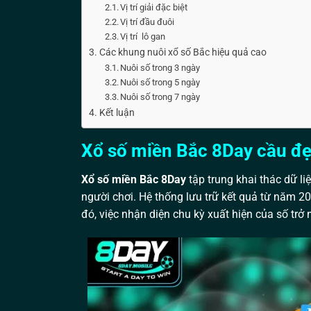
Vị trí giải đặc biệt
Vị trí đầu đuôi
Vị trí lô gan
Các khung nuôi xổ số Bắc hiệu quả cao
Nuôi số trong 3 ngày
Nuôi số trong 5 ngày
Nuôi số trong 7 ngày
Kết luận
Xổ số miền Bắc 8Day cầu đẹp
Xổ số miền Bắc 8Day
tập trung khai thác dữ li
người chơi. Hệ thống lưu trữ kết quả từ năm 2
đó, việc nhận diện chu kỳ xuất hiện của số trở