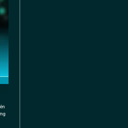
rên
ng