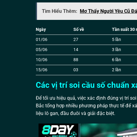
Tìm Hiểu Thêm:
Mơ Thấy Người Yêu Cũ Đá
Ngày
Số về
Tần suất 30 
01/06
27
5 lần
05/06
14
3 lần
10/06
88
6 lần
15/06
03
2 lần
Các vị trí soi cầu số chuẩn 
Để tối ưu hiệu quả, việc xác định đúng vị trí so
Bắc tổng hợp nhiều phương pháp thực tế để xác
liệu lô gan, đầu đuôi và giải đặc biệt.