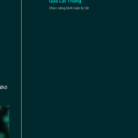
Quả Lãi Tháng
8Day
Mới
Chức năng bình luận bị tắt
ở
–
Nhất
Xổ
Phân
2026
Số
Tích
Miền
Chuẩn
Nam
Từng
8Day
Kỳ
–
Lên
Chiến
Cầu
Lược
Đẹp
Chơi
Hiệu
Quả
Lãi
Tháng
 Nhờ