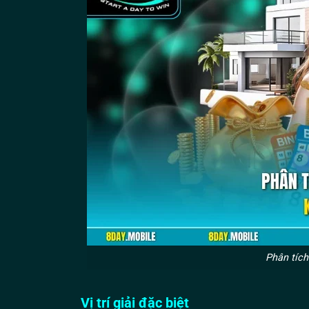
Phân tích
Vị trí giải đặc biệt