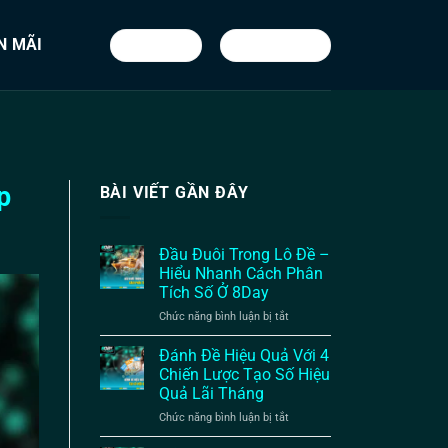
N MÃI
ĐĂNG KÝ
ĐĂNG NHẬP
p
BÀI VIẾT GẦN ĐÂY
Đầu Đuôi Trong Lô Đề –
Hiểu Nhanh Cách Phân
Tích Số Ở 8Day
Chức năng bình luận bị tắt
ở
Đầu
Đuôi
Đánh Đề Hiệu Quả Với 4
Trong
Chiến Lược Tạo Số Hiệu
Lô
Quả Lãi Tháng
Đề
Chức năng bình luận bị tắt
ở
–
Đánh
Hiểu