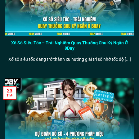
Xổ Số Siêu Tốc – Trải Nghiệm Quay Thưởng Chu Kỳ Ngắn Ở
8Day
Xổ số siêu tốc đang trở thành xu hướng giải trí số nhờ tốc độ [...]
23
Th4