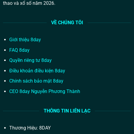
thao và xổ số năm 2026.
VỀ CHÚNG TÔI
Giới thiệu 8day
FAQ 8day
Quyền riêng tư 8day
Điều khoản điều kiện 8day
Chính sách bảo mật 8day
CEO 8day Nguyễn Phương Thành
THÔNG TIN LIÊN LẠC
Thương Hiệu: 8DAY