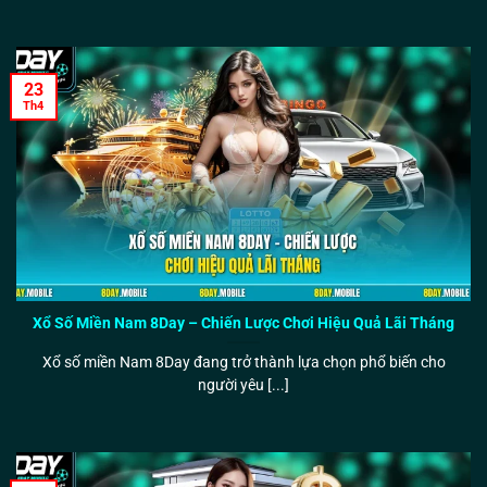
23
Th4
Xổ Số Miền Nam 8Day – Chiến Lược Chơi Hiệu Quả Lãi Tháng
Xổ số miền Nam 8Day đang trở thành lựa chọn phổ biến cho
người yêu [...]