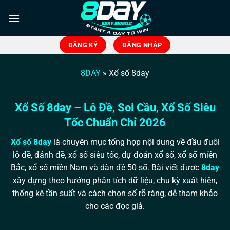
Bỏ
qua
nội
dung
ĐĂNG KÝ
ĐĂNG NHẬP
8DAY
»
Xổ số 8day
Xổ Số 8day – Lô Đề, Soi Cầu, Xổ Số Siêu
Tốc Chuẩn Chỉ 2026
Xổ số 8day
là chuyên mục tổng hợp nội dung về đầu đuôi
lô đề, đánh đề, xổ số siêu tốc, dự đoán xổ số, xổ số miền
Bắc, xổ số miền Nam và dàn đề 50 số. Bài viết được
8day
xây dựng theo hướng phân tích dữ liệu, chu kỳ xuất hiện,
thống kê tần suất và cách chọn số rõ ràng, dễ tham khảo
cho các đọc giả.