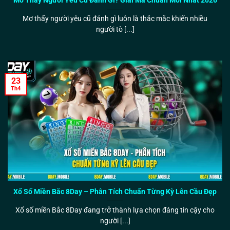
Mơ thấy người yêu cũ đánh gì luôn là thắc mắc khiến nhiều
người tò [...]
23
Th4
Xổ Số Miền Bắc 8Day – Phân Tích Chuẩn Từng Kỳ Lên Cầu Đẹp
Xổ số miền Bắc 8Day đang trở thành lựa chọn đáng tin cậy cho
người [...]