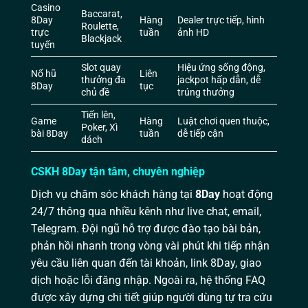
Casino
Baccarat,
8Day
Hàng
Dealer trực tiếp, hình
Roulette,
trực
tuần
ảnh HD
Blackjack
tuyến
Slot quay
Hiệu ứng sống động,
Nổ hũ
Liên
thưởng đa
jackpot hấp dẫn, dễ
8Day
tục
chủ đề
trúng thưởng
Tiến lên,
Game
Hàng
Luật chơi quen thuộc,
Poker, Xì
bài 8Day
tuần
dễ tiếp cận
dách
CSKH 8Day tận tâm, chuyên nghiệp
Dịch vụ chăm sóc khách hàng tại
8Day
hoạt động
24/7 thông qua nhiều kênh như live chat, email,
Telegram. Đội ngũ hỗ trợ được đào tạo bài bản,
phản hồi nhanh trong vòng vài phút khi tiếp nhận
yêu cầu liên quan đến tài khoản, link 8Day, giao
dịch hoặc lỗi đăng nhập. Ngoài ra, hệ thống FAQ
được xây dựng chi tiết giúp người dùng tự tra cứu