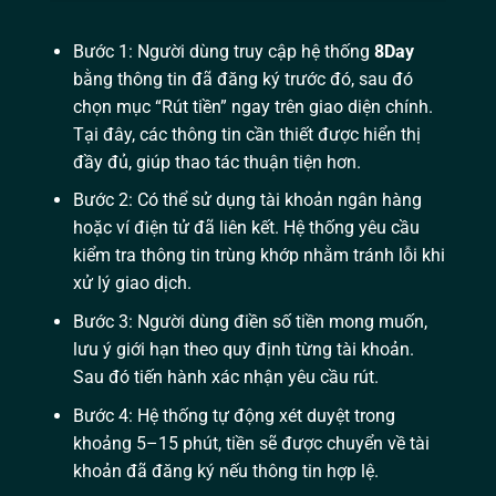
Bước 1: Người dùng truy cập hệ thống
8Day
bằng thông tin đã đăng ký trước đó, sau đó
chọn mục “Rút tiền” ngay trên giao diện chính.
Tại đây, các thông tin cần thiết được hiển thị
đầy đủ, giúp thao tác thuận tiện hơn.
Bước 2: Có thể sử dụng tài khoản ngân hàng
hoặc ví điện tử đã liên kết. Hệ thống yêu cầu
kiểm tra thông tin trùng khớp nhằm tránh lỗi khi
xử lý giao dịch.
Bước 3: Người dùng điền số tiền mong muốn,
lưu ý giới hạn theo quy định từng tài khoản.
Sau đó tiến hành xác nhận yêu cầu rút.
Bước 4: Hệ thống tự động xét duyệt trong
khoảng 5–15 phút, tiền sẽ được chuyển về tài
khoản đã đăng ký nếu thông tin hợp lệ.