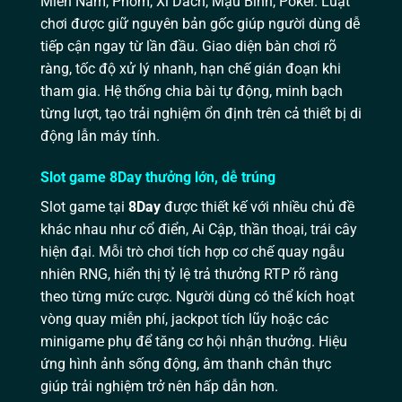
Miền Nam, Phỏm, Xì Dách, Mậu Binh, Poker. Luật
chơi được giữ nguyên bản gốc giúp người dùng dễ
tiếp cận ngay từ lần đầu. Giao diện bàn chơi rõ
ràng, tốc độ xử lý nhanh, hạn chế gián đoạn khi
tham gia. Hệ thống chia bài tự động, minh bạch
từng lượt, tạo trải nghiệm ổn định trên cả thiết bị di
động lẫn máy tính.
Slot game 8Day thưởng lớn, dễ trúng
Slot game tại
8Day
được thiết kế với nhiều chủ đề
khác nhau như cổ điển, Ai Cập, thần thoại, trái cây
hiện đại. Mỗi trò chơi tích hợp cơ chế quay ngẫu
nhiên RNG, hiển thị tỷ lệ trả thưởng RTP rõ ràng
theo từng mức cược. Người dùng có thể kích hoạt
vòng quay miễn phí, jackpot tích lũy hoặc các
minigame phụ để tăng cơ hội nhận thưởng. Hiệu
ứng hình ảnh sống động, âm thanh chân thực
giúp trải nghiệm trở nên hấp dẫn hơn.