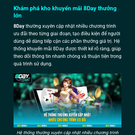
Khám phá kho khuyến mãi 8Day thưởng
lớn
8Day
thường xuyên cập nhật nhiều chương trình
ưu đãi theo từng giai đoạn, tạo điều kiện để người
dùng dễ dàng tiếp cận các phần thưởng giá trị. Hệ
thống khuyến mãi 8Day được thiết kế rõ ràng, giúp
theo dõi thông tin nhanh chóng và thuận tiện trong
quá trình sử dụng.
Hệ thống thường xuyên cập nhật nhiều chương trình