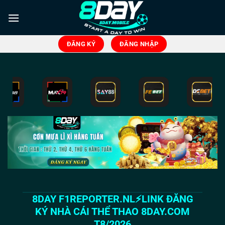
Bỏ
qua
nội
dung
ĐĂNG KÝ
ĐĂNG NHẬP
8DAY F1REPORTER.NL⚡️LINK ĐĂNG
KÝ NHÀ CÁI THỂ THAO 8DAY.COM
T8/2026