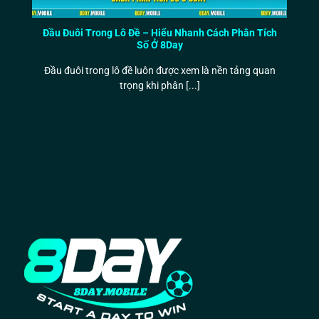
o
Đầu Đuôi Trong Lô Đề – Hiểu Nhanh Cách Phân Tích
Số Ở 8Day
Đầu đuôi trong lô đề luôn được xem là nền tảng quan
trọng khi phân [...]