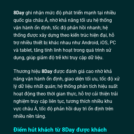
8Day
ghi nhận mức độ phát triển mạnh tại nhiều
quốc gia châu Á, nhờ khả năng tối ưu hệ thống
vận hành ổn định, tốc độ phản hồi nhanh; hệ
thống được xây dựng theo kiến trúc hiện đại, hỗ
trợ nhiều thiết bị khác nhau như Android, iOS, PC
và tablet, tăng tính linh hoạt trong quá trình sử
dụng, giúp giảm độ trễ khi truy cập dữ liệu.
Thương hiệu
8Day
được đánh giá cao nhờ khả
năng vận hành ổn định, giao diện tối ưu, tốc độ xử
lý dữ liệu nhất quán; hệ thống phân tích hiệu suất
hoạt động theo thời gian thực, hỗ trợ cải thiện trải
nghiệm truy cập liên tục, tương thích nhiều khu
vực châu Á, tốc độ phản hồi duy trì ổn định trên
nhiều nền tảng.
Điểm hút khách từ 8Day được khách