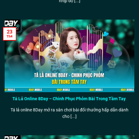
nhịp độ [...]
23
Th4
Tá Lả Online 8Day – Chinh Phục Phỏm Bài Trong Tầm Tay
Tá lả online 8Day mở ra sân chơi bài đổi thưởng hấp dẫn dành
cho [...]