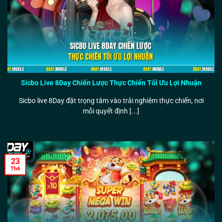
Sicbo Live 8Day Chiến Lược Thực Chiến Tối Ưu Lợi Nhuận
Sicbo live 8Day đặt trọng tâm vào trải nghiệm thực chiến, nơi
mỗi quyết định [...]
23
Th4