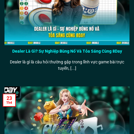
Dealer Là Gì? Sự Nghiệp Bùng Nổ Và Tỏa Sáng Cùng 8Day
Dealer là gì là câu hỏi thường gặp trong lĩnh vực game bài trực
tuyến, [...]
23
Th4