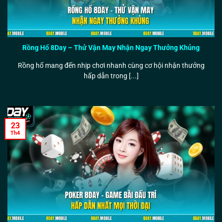
Rồng Hổ 8Day – Thử Vận May Nhận Ngay Thưởng Khủng
Rồng hổ mang đến nhịp chơi nhanh cùng cơ hội nhận thưởng
hấp dẫn trong [...]
23
Th4