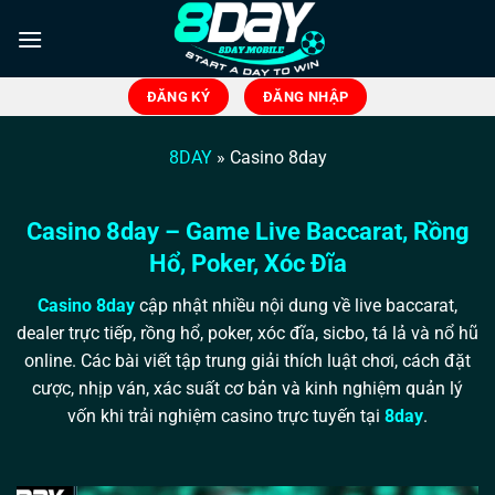
Bỏ
qua
nội
dung
ĐĂNG KÝ
ĐĂNG NHẬP
8DAY
»
Casino 8day
Casino 8day – Game Live Baccarat, Rồng
Hổ, Poker, Xóc Đĩa
Casino 8day
cập nhật nhiều nội dung về live baccarat,
dealer trực tiếp, rồng hổ, poker, xóc đĩa, sicbo, tá lả và nổ hũ
online. Các bài viết tập trung giải thích luật chơi, cách đặt
cược, nhịp ván, xác suất cơ bản và kinh nghiệm quản lý
vốn khi trải nghiệm casino trực tuyến tại
8day
.